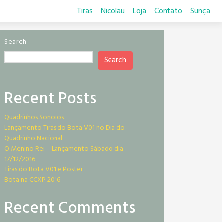
Tiras
Nicolau
Loja
Contato
Sunça
Search
Search
Recent Posts
Quadrinhos Sonoros
Lançamento Tiras do Bota V01 no Dia do
Quadrinho Nacional
O Menino Rei – Lançamento Sábado dia
17/12/2016
Tiras do Bota V01 e Poster
Bota na CCXP 2016
Recent Comments