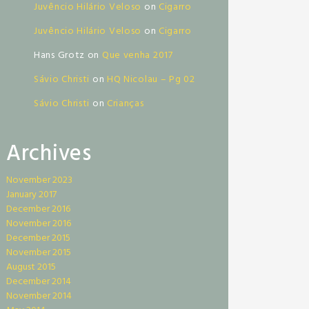
Juvêncio Hilário Veloso
on
Cigarro
Juvêncio Hilário Veloso
on
Cigarro
Hans Grotz
on
Que venha 2017
Sávio Christi
on
HQ Nicolau – Pg 02
Sávio Christi
on
Crianças
Archives
November 2023
January 2017
December 2016
November 2016
December 2015
November 2015
August 2015
December 2014
November 2014