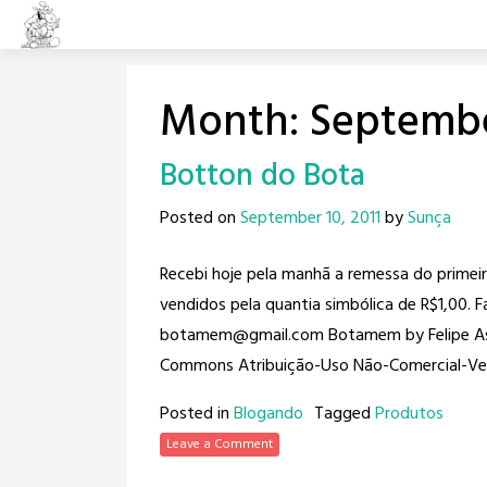
Skip
to
content
Month:
Septembe
Botton do Bota
Posted on
September 10, 2011
by
Sunça
Recebi hoje pela manhã a remessa do primei
vendidos pela quantia simbólica de R$1,00. F
botamem@gmail.com Botamem by Felipe Assu
Commons Atribuição-Uso Não-Comercial-Vedad
Posted in
Blogando
Tagged
Produtos
Leave a Comment