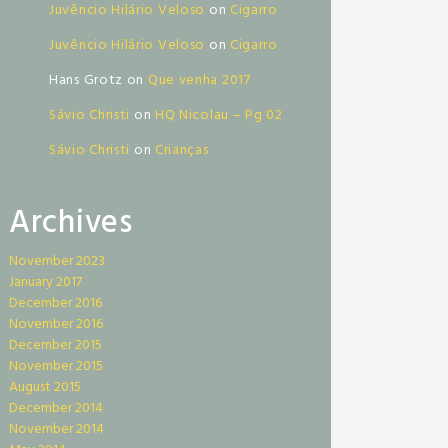
Juvêncio Hilário Veloso
on
Cigarro
Juvêncio Hilário Veloso
on
Cigarro
Hans Grotz
on
Que venha 2017
Sávio Christi
on
HQ Nicolau – Pg 02
Sávio Christi
on
Crianças
Archives
November 2023
January 2017
December 2016
November 2016
December 2015
November 2015
August 2015
December 2014
November 2014