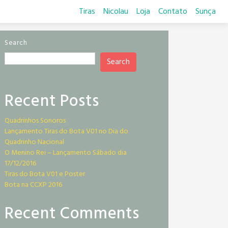
Tiras
Nicolau
Loja
Contato
Sunça
Search
Search
Recent Posts
Quadrinhos Sonoros
Lançamento Tiras do Bota V01 no Dia do
Quadrinho Nacional
O Menino Rei – Lançamento Sábado dia
17/12/2016
Tiras do Bota V01 e Poster
Bota na CCXP 2016
Recent Comments