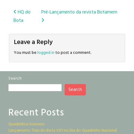
Post
HQ do
Pré-Lançamento da revista Botamem
Bota
navigation
Leave a Reply
You must be
logged in
to post a comment.
Search
Search
Recent Posts
Quadrinhos Sonoros
Lançamento Tiras do Bota V01 no Dia do Quadrinho Nacional