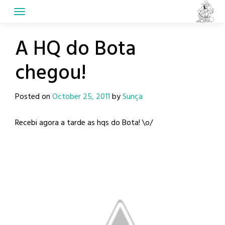
Skip
to
content
A HQ do Bota
chegou!
Posted on
October 25, 2011
by
Sunça
Recebi agora a tarde as hqs do Bota! \o/