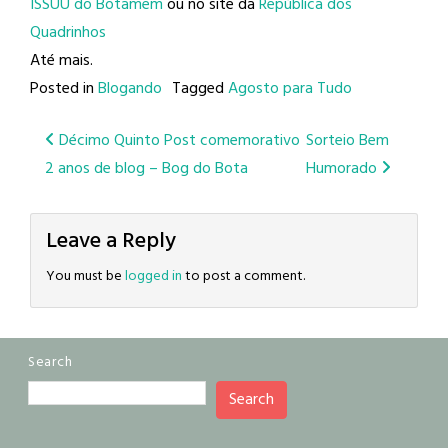
ISSUU do Botamem
ou no site da
República dos
Quadrinhos
Até mais.
Posted in
Blogando
Tagged
Agosto para Tudo
Post
Décimo Quinto Post comemorativo
Sorteio Bem
2 anos de blog – Bog do Bota
Humorado
navigation
Leave a Reply
You must be
logged in
to post a comment.
Search
Search