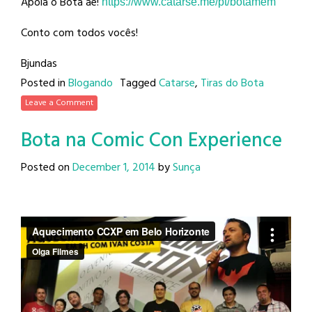
Apoia o Bota aê!
https://www.catarse.me/pt/
botamem
Conto com todos vocês!
Bjundas
Posted in
Blogando
Tagged
Catarse
,
Tiras do Bota
Leave a Comment
Bota na Comic Con Experience
Posted on
December 1, 2014
by
Sunça