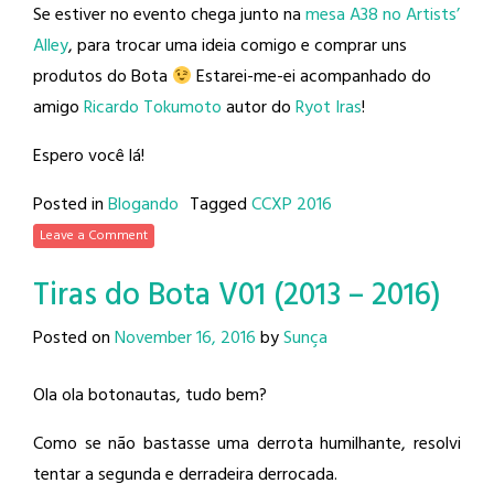
Se estiver no evento chega junto na
mesa A38 no Artists’
Alley
, para trocar uma ideia comigo e comprar uns
produtos do Bota
Estarei-me-ei acompanhado do
amigo
Ricardo Tokumoto
autor do
Ryot Iras
!
Espero você lá!
Posted in
Blogando
Tagged
CCXP 2016
Leave a Comment
Tiras do Bota V01 (2013 – 2016)
Posted on
November 16, 2016
by
Sunça
Ola ola botonautas, tudo bem?
Como se não bastasse uma derrota humilhante, resolvi
tentar a segunda e derradeira derrocada.