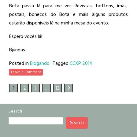
Bota passa lá para me ver. Revistas, bottons, ímãs,
postais, bonecos do Bota e mais alguns produtos
estarão disponíveis lá na minha mesa do evento.
Espero vocês lá!
Bjundas
Posted in
Blogando
Tagged
CCXP 2014
Leave a Comment
1
2
3
…
12
Search
Search