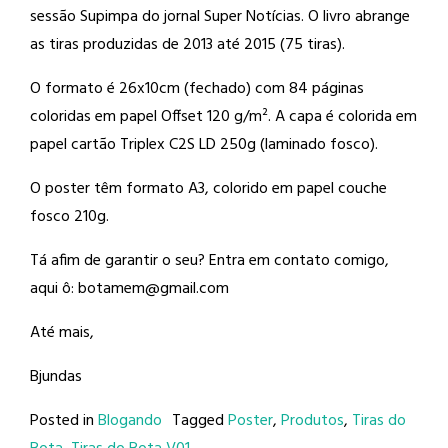
sessão Supimpa do jornal Super Notícias. O livro abrange
as tiras produzidas de 2013 até 2015 (75 tiras).
O formato é 26x10cm (fechado) com 84 páginas
coloridas em papel Offset 120 g/m². A capa é colorida em
papel cartão Triplex C2S LD 250g (laminado fosco).
O poster têm formato A3, colorido em papel couche
fosco 210g.
Tá afim de garantir o seu? Entra em contato comigo,
aqui ô: botamem@gmail.com
Até mais,
Bjundas
Posted in
Blogando
Tagged
Poster
,
Produtos
,
Tiras do