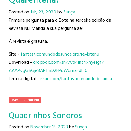
Quarentena?
Posted on
July 23, 2020
by
Sunça
Primeira pergunta para o Bota na terceira edição da
Revista Nu. Manda a sua pergunta aê!
A revista é gratuita.
Site -
fantasticomundodesunca.org/
revistanu
Download -
dropbox.com/sh/
7vp4int4xnye1gf/
AAAPvgG5Gje8APT5D2FPuWbma?dl=0
Leitura digital -
issuu.com/
fantasticomundodesunca
Leave a Comment
Quadrinhos Sonoros
Posted on
November 13, 2023
by
Sunça