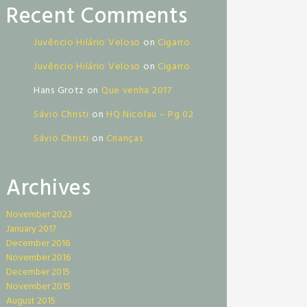
Recent Comments
Juvêncio Hilário Veloso
on
Cigarro
Juvêncio Hilário Veloso
on
Cigarro
Hans Grotz
on
Que venha 2017
Sávio Christi
on
HQ Nicolau – Pg 02
Sávio Christi
on
Crianças
Archives
November 2023
January 2017
December 2016
November 2016
December 2015
November 2015
August 2015