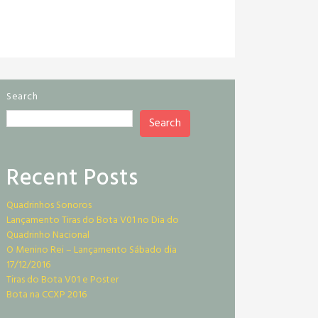
Search
Search
Recent Posts
Quadrinhos Sonoros
Lançamento Tiras do Bota V01 no Dia do
Quadrinho Nacional
O Menino Rei – Lançamento Sábado dia
17/12/2016
Tiras do Bota V01 e Poster
Bota na CCXP 2016