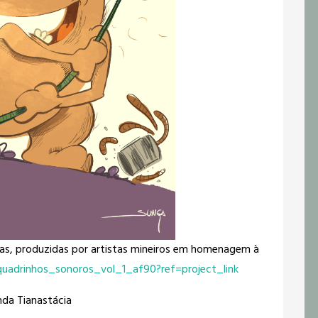
urtas, produzidas por artistas mineiros em homenagem à
uadrinhos_sonoros_vol_1_af90?ref=project_link
nda Tianastácia