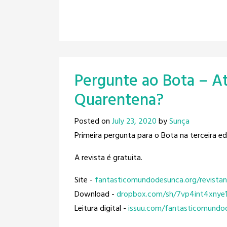
Pergunte ao Bota – At
Quarentena?
Posted on
July 23, 2020
by
Sunça
Primeira pergunta para o Bota na terceira e
A revista é gratuita.
Site -
fantasticomundodesunca.org/
revista
Download -
dropbox.com/sh/
7vp4int4xnye1
Leitura digital -
issuu.com/
fantasticomundo