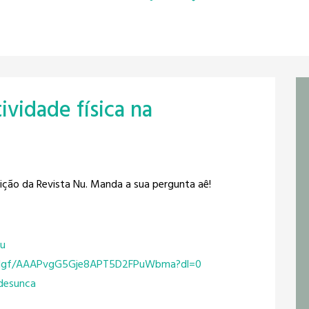
ividade física na
dição da Revista Nu. Manda a sua pergunta aê!
nu
gf/
AAAPvgG5Gje8APT5D2FPuWbma?dl=0
desunca