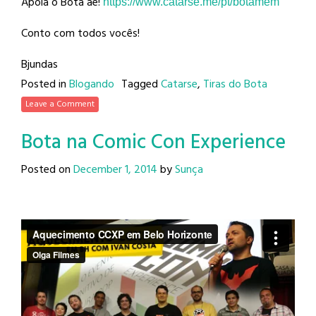
Apoia o Bota aê!
https://www.catarse.me/pt/
botamem
Conto com todos vocês!
Bjundas
Posted in
Blogando
Tagged
Catarse
,
Tiras do Bota
Leave a Comment
Bota na Comic Con Experience
Posted on
December 1, 2014
by
Sunça