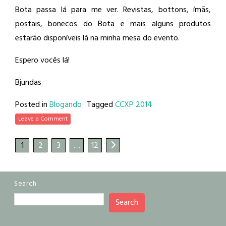
Bota passa lá para me ver. Revistas, bottons, ímãs,
postais, bonecos do Bota e mais alguns produtos
estarão disponíveis lá na minha mesa do evento.
Espero vocês lá!
Bjundas
Posted in
Blogando
Tagged
CCXP 2014
Leave a Comment
1
2
3
…
12
Search
Search