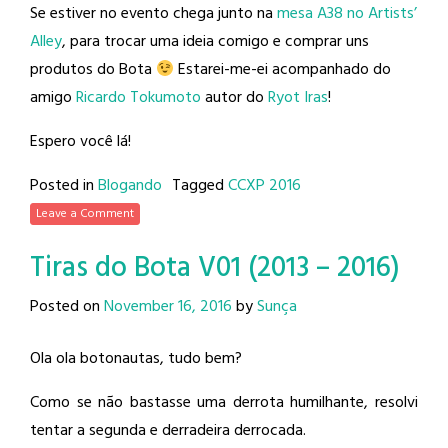
Se estiver no evento chega junto na
mesa A38 no Artists’
Alley
, para trocar uma ideia comigo e comprar uns
produtos do Bota
Estarei-me-ei acompanhado do
amigo
Ricardo Tokumoto
autor do
Ryot Iras
!
Espero você lá!
Posted in
Blogando
Tagged
CCXP 2016
Leave a Comment
Tiras do Bota V01 (2013 – 2016)
Posted on
November 16, 2016
by
Sunça
Ola ola botonautas, tudo bem?
Como se não bastasse uma derrota humilhante, resolvi
tentar a segunda e derradeira derrocada.