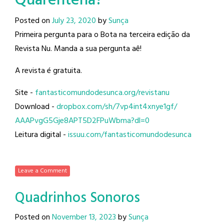
Quarentena?
Posted on
July 23, 2020
by
Sunça
Primeira pergunta para o Bota na terceira edição da
Revista Nu. Manda a sua pergunta aê!
A revista é gratuita.
Site -
fantasticomundodesunca.org/
revistanu
Download -
dropbox.com/sh/
7vp4int4xnye1gf/
AAAPvgG5Gje8APT5D2FPuWbma?dl=0
Leitura digital -
issuu.com/
fantasticomundodesunca
Leave a Comment
Quadrinhos Sonoros
Posted on
November 13, 2023
by
Sunça