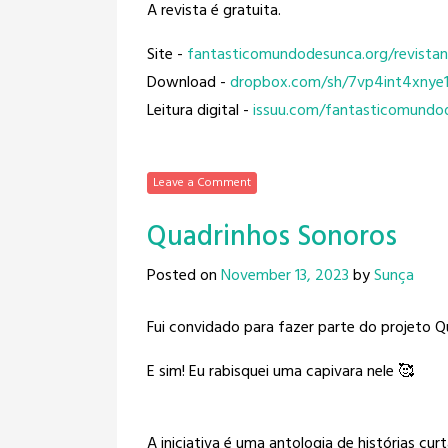
A revista é gratuita.
Site -
fantasticomundodesunca.org/
revista
Download -
dropbox.com/sh/
7vp4int4xnye1
Leitura digital -
issuu.com/
fantasticomundo
Leave a Comment
Quadrinhos Sonoros
Posted on
November 13, 2023
by
Sunça
Fui convidado para fazer parte do projeto 
E sim! Eu rabisquei uma capivara nele 🥰
A iniciativa é uma antologia de histórias c