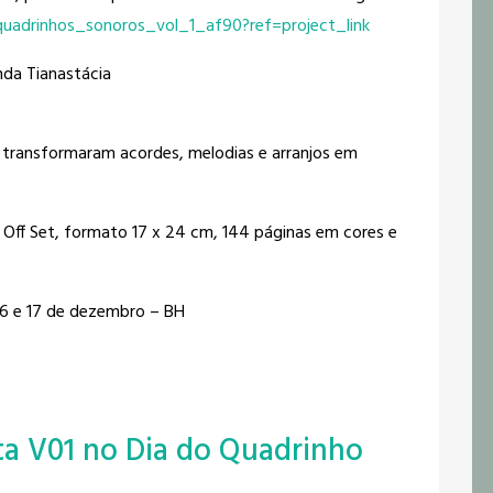
uadrinhos_sonoros_vol_1_af90?ref=project_link
nda Tianastácia
 transformaram acordes, melodias e arranjos em
l Off Set, formato 17 x 24 cm, 144 páginas em cores e
 16 e 17 de dezembro – BH
ta V01 no Dia do Quadrinho