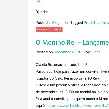
Té,
Bjundas
Posted in
Blogando
Tagged
Produtos
,
Tira
Leave a Comment
O Menino Rei – Lançame
Posted on
December 12, 2016
by
Sunça
Ola ola Botonautas, tudo bem?
Passo aqui hoje para fazer um convite. Tive o 
jogador do Galo, Reinaldo Lima​. (O Rei)
O livro é um produto oficial e licenciado do 
de dezembro, ás 10H30 da manhã na loja do 
Fica aqui o convite para quem puder ir lá me
aquiô:
https://www.facebook.com/
events/