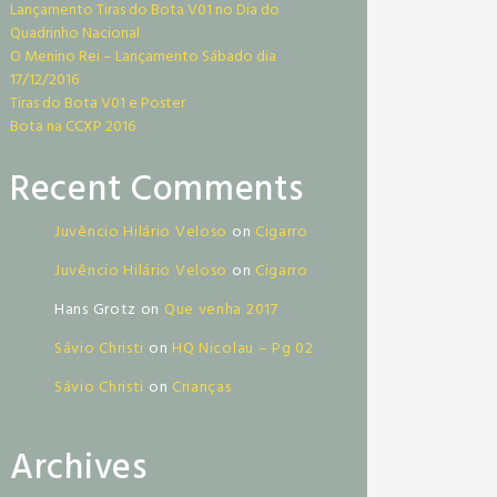
Lançamento Tiras do Bota V01 no Dia do
Quadrinho Nacional
O Menino Rei – Lançamento Sábado dia
17/12/2016
Tiras do Bota V01 e Poster
Bota na CCXP 2016
Recent Comments
Juvêncio Hilário Veloso
on
Cigarro
Juvêncio Hilário Veloso
on
Cigarro
Hans Grotz
on
Que venha 2017
Sávio Christi
on
HQ Nicolau – Pg 02
Sávio Christi
on
Crianças
Archives