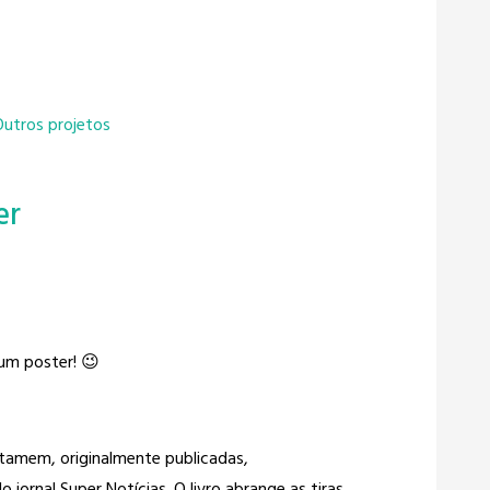
Outros projetos
er
um poster! 😉
tamem, originalmente publicadas,