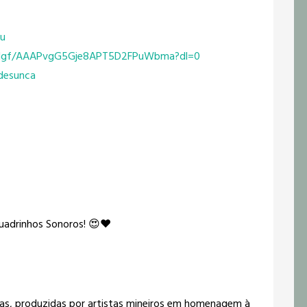
nu
gf/
AAAPvgG5Gje8APT5D2FPuWbma?dl=0
desunca
Quadrinhos Sonoros! 😍❤️
urtas, produzidas por artistas mineiros em homenagem à