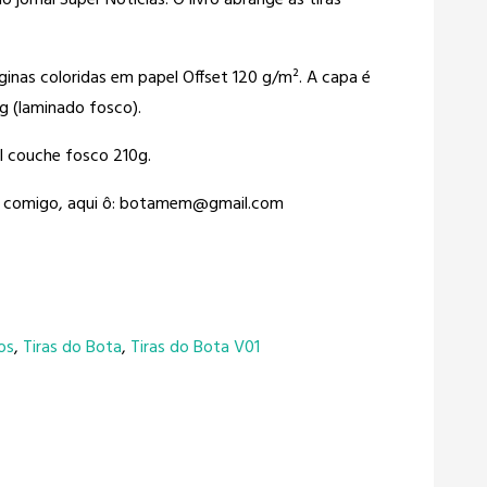
 jornal Super Notícias. O livro abrange as tiras
nas coloridas em papel Offset 120 g/m². A capa é
g (laminado fosco).
l couche fosco 210g.
to comigo, aqui ô: botamem@gmail.com
os
,
Tiras do Bota
,
Tiras do Bota V01