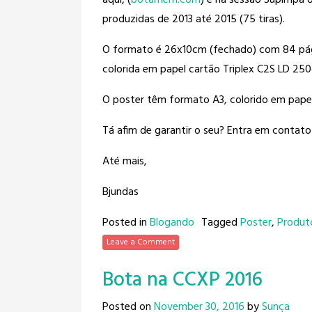
aqui, (
botamem.com
) e na sessão Supimpa do
produzidas de 2013 até 2015 (75 tiras).
O formato é 26x10cm (fechado) com 84 pági
colorida em papel cartão Triplex C2S LD 250
O poster têm formato A3, colorido em pape
Tá afim de garantir o seu? Entra em conta
Até mais,
Bjundas
Posted in
Blogando
Tagged
Poster
,
Produt
Leave a Comment
Bota na CCXP 2016
Posted on
November 30, 2016
by
Sunça