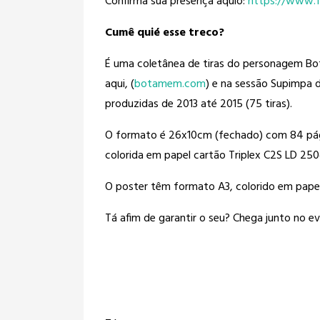
Confirma sua presença aquiô:
https://www.
Cumê quié esse treco?
É uma coletânea de tiras do personagem Bo
aqui, (
botamem.com
) e na sessão Supimpa do
produzidas de 2013 até 2015 (75 tiras).
O formato é 26x10cm (fechado) com 84 pági
colorida em papel cartão Triplex C2S LD 250
O poster têm formato A3, colorido em pape
Tá afim de garantir o seu? Chega junto no ev