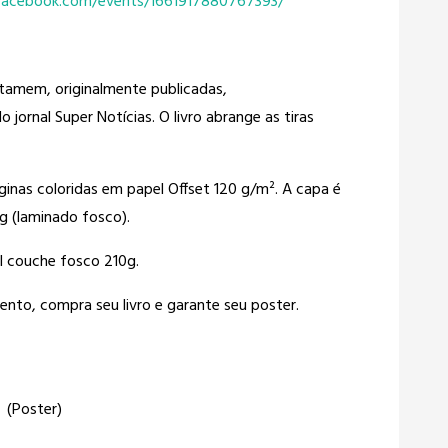
facebook.com/events/1661917880767393/
tamem, originalmente publicadas,
 jornal Super Notícias. O livro abrange as tiras
nas coloridas em papel Offset 120 g/m². A capa é
g (laminado fosco).
l couche fosco 210g.
ento, compra seu livro e garante seu poster.
(Poster)