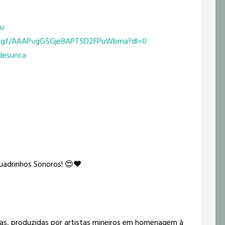
nu
gf/
AAAPvgG5Gje8APT5D2FPuWbma?dl=0
desunca
Quadrinhos Sonoros! 😍❤️
urtas, produzidas por artistas mineiros em homenagem à