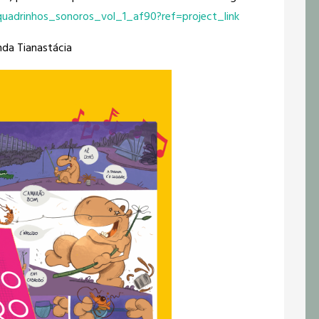
uadrinhos_sonoros_vol_1_af90?ref=project_link
nda Tianastácia