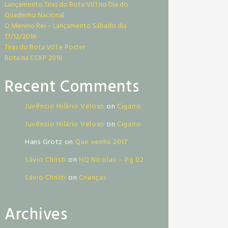
Lançamento Tiras do Bota V01 no Dia do
Quadrinho Nacional
O Menino Rei – Lançamento Sábado dia
17/12/2016
Tiras do Bota V01 e Poster
Bota na CCXP 2016
Recent Comments
Juvêncio Hilário Veloso
on
Cigarro
Juvêncio Hilário Veloso
on
Cigarro
Hans Grotz
on
Que venha 2017
Sávio Christi
on
HQ Nicolau – Pg 02
Sávio Christi
on
Crianças
Archives