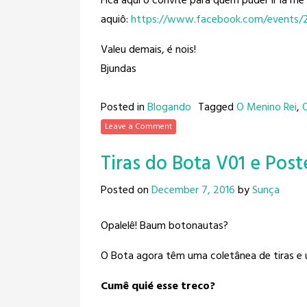
Fica aqui o convite para quem puder ir lá me
aquiô:
https://www.facebook.com/
events/
Valeu demais, é nois!
Bjundas
Posted in
Blogando
Tagged
O Menino Rei
,
Leave a Comment
Tiras do Bota V01 e Post
Posted on
December 7, 2016
by
Sunça
Opalelê! Baum botonautas?
O Bota agora têm uma coletânea de tiras e 
Cumê quié esse treco?