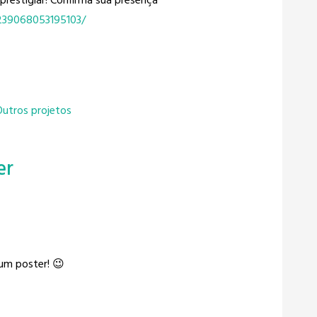
 prestigiar! Confirma sua presença
239068053195103/
Outros projetos
er
um poster! 😉