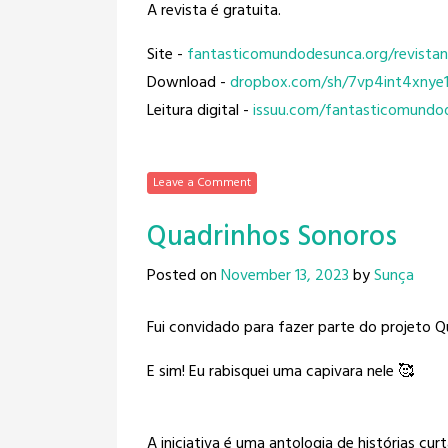
A revista é gratuita.
Site -
fantasticomundodesunca.org/
revista
Download -
dropbox.com/sh/
7vp4int4xnye1
Leitura digital -
issuu.com/
fantasticomundo
Leave a Comment
Quadrinhos Sonoros
Posted on
November 13, 2023
by
Sunça
Fui convidado para fazer parte do projeto 
E sim! Eu rabisquei uma capivara nele 🥰
A iniciativa é uma antologia de histórias c