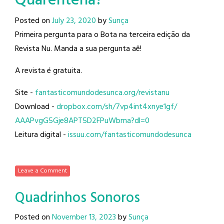
Quarentena?
Posted on
July 23, 2020
by
Sunça
Primeira pergunta para o Bota na terceira edição da
Revista Nu. Manda a sua pergunta aê!
A revista é gratuita.
Site -
fantasticomundodesunca.org/
revistanu
Download -
dropbox.com/sh/
7vp4int4xnye1gf/
AAAPvgG5Gje8APT5D2FPuWbma?dl=0
Leitura digital -
issuu.com/
fantasticomundodesunca
Leave a Comment
Quadrinhos Sonoros
Posted on
November 13, 2023
by
Sunça