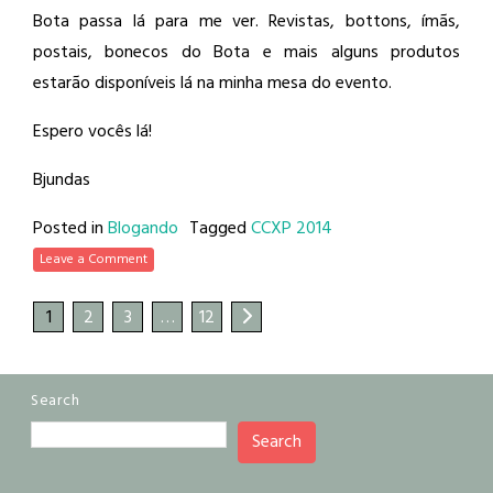
Bota passa lá para me ver. Revistas, bottons, ímãs,
postais, bonecos do Bota e mais alguns produtos
estarão disponíveis lá na minha mesa do evento.
Espero vocês lá!
Bjundas
Posted in
Blogando
Tagged
CCXP 2014
Leave a Comment
1
2
3
…
12
Search
Search