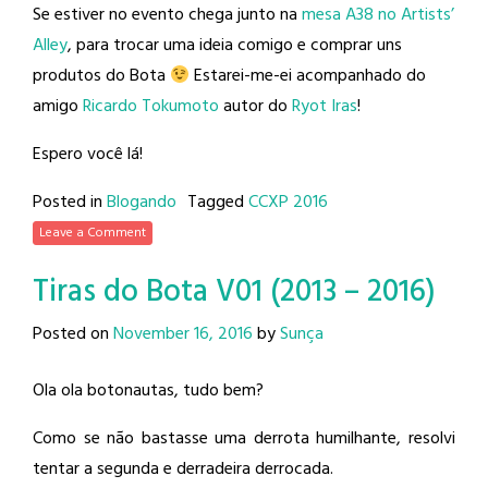
Se estiver no evento chega junto na
mesa A38 no Artists’
Alley
, para trocar uma ideia comigo e comprar uns
produtos do Bota
Estarei-me-ei acompanhado do
amigo
Ricardo Tokumoto
autor do
Ryot Iras
!
Espero você lá!
Posted in
Blogando
Tagged
CCXP 2016
Leave a Comment
Tiras do Bota V01 (2013 – 2016)
Posted on
November 16, 2016
by
Sunça
Ola ola botonautas, tudo bem?
Como se não bastasse uma derrota humilhante, resolvi
tentar a segunda e derradeira derrocada.