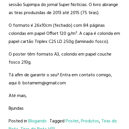
sessão Supimpa do jornal Super Notícias. O livro abrange
as tiras produzidas de 2013 até 2015 (75 tiras).
O formato é 26x10cm (fechado) com 84 páginas
coloridas em papel Offset 120 g/m². A capa é colorida em
papel cartão Triplex C2S LD 250g (laminado fosco).
O poster têm formato A3, colorido em papel couche
fosco 210g.
Tá afim de garantir o seu? Entra em contato comigo,
aqui ô: botamem@gmail.com
Até mais,
Bjundas
Posted in
Blogando
Tagged
Poster
,
Produtos
,
Tiras do