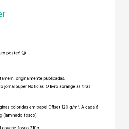
er
um poster! 😉
tamem, originalmente publicadas,
 jornal Super Notícias. O livro abrange as tiras
nas coloridas em papel Offset 120 g/m². A capa é
g (laminado fosco).
l couche fosco 210g.