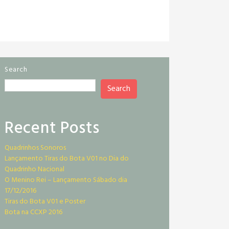
Search
Search
Recent Posts
Quadrinhos Sonoros
Lançamento Tiras do Bota V01 no Dia do
Quadrinho Nacional
O Menino Rei – Lançamento Sábado dia
17/12/2016
Tiras do Bota V01 e Poster
Bota na CCXP 2016