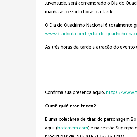
Juventude, será comemorado o Dia do Quadr
manhã às dezoito horas da tarde.
O Dia do Quadrinho Nacional é totalmente g
www.blackink.com.br/
dia-do-quadrinho-naci
Às três horas da tarde a atração do evento 
Confirma sua presença aquiô:
https://www.
Cumê quié esse treco?
É uma coletânea de tiras do personagem Bo
aqui, (
botamem.com
) e na sessão Supimpa do
produzidas de 2013 até 2015 (75 tiras).