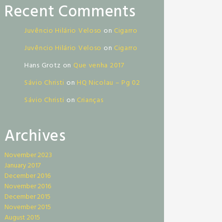
Recent Comments
Juvêncio Hilário Veloso
on
Cigarro
Juvêncio Hilário Veloso
on
Cigarro
Hans Grotz
on
Que venha 2017
Sávio Christi
on
HQ Nicolau – Pg 02
Sávio Christi
on
Crianças
Archives
November 2023
January 2017
December 2016
November 2016
December 2015
November 2015
August 2015