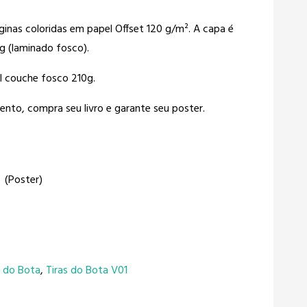
nas coloridas em papel Offset 120 g/m². A capa é
g (laminado fosco).
l couche fosco 210g.
ento, compra seu livro e garante seu poster.
(Poster)
s do Bota
,
Tiras do Bota V01