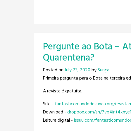
Pergunte ao Bota – At
Quarentena?
Posted on
July 23, 2020
by
Sunça
Primeira pergunta para o Bota na terceira e
A revista é gratuita.
Site -
fantasticomundodesunca.org/
revista
Download -
dropbox.com/sh/
7vp4int4xnye1
Leitura digital -
issuu.com/
fantasticomundo