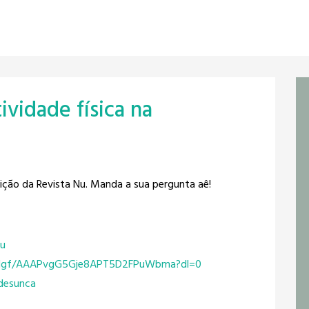
ividade física na
dição da Revista Nu. Manda a sua pergunta aê!
nu
gf/
AAAPvgG5Gje8APT5D2FPuWbma?dl=0
desunca