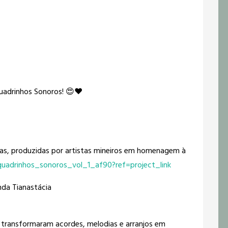
Quadrinhos Sonoros! 😍❤️
urtas, produzidas por artistas mineiros em homenagem à
uadrinhos_sonoros_vol_1_af90?ref=project_link
nda Tianastácia
 transformaram acordes, melodias e arranjos em