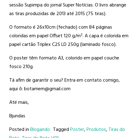
sessão Supimpa do jornal Super Notícias. O livro abrange
as tiras produzidas de 2013 até 2015 (75 tiras).
O formato é 26x10cm (fechado) com 84 páginas
coloridas em papel Offset 120 g/m². A capa é colorida em
papel cartão Triplex C2S LD 250g (laminado fosco).
O poster têm formato A3, colorido em papel couche
fosco 210g.
Tá afim de garantir o seu? Entra em contato comigo,
aqui ô: botamem@gmail.com
Até mais,
Bjundas
Posted in
Blogando
Tagged
Poster
,
Produtos
,
Tiras do