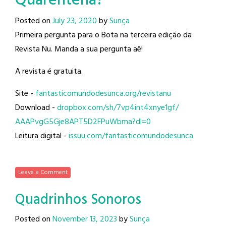
Quarentena?
Posted on
July 23, 2020
by
Sunça
Primeira pergunta para o Bota na terceira edição da
Revista Nu. Manda a sua pergunta aê!
A revista é gratuita.
Site -
fantasticomundodesunca.org/
revistanu
Download -
dropbox.com/sh/
7vp4int4xnye1gf/
AAAPvgG5Gje8APT5D2FPuWbma?dl=0
Leitura digital -
issuu.com/
fantasticomundodesunca
Leave a Comment
Quadrinhos Sonoros
Posted on
November 13, 2023
by
Sunça