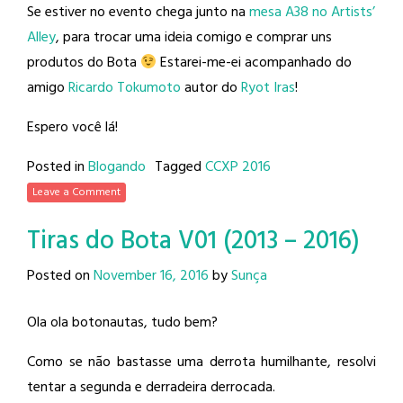
Se estiver no evento chega junto na
mesa A38 no Artists’
Alley
, para trocar uma ideia comigo e comprar uns
produtos do Bota
Estarei-me-ei acompanhado do
amigo
Ricardo Tokumoto
autor do
Ryot Iras
!
Espero você lá!
Posted in
Blogando
Tagged
CCXP 2016
Leave a Comment
Tiras do Bota V01 (2013 – 2016)
Posted on
November 16, 2016
by
Sunça
Ola ola botonautas, tudo bem?
Como se não bastasse uma derrota humilhante, resolvi
tentar a segunda e derradeira derrocada.