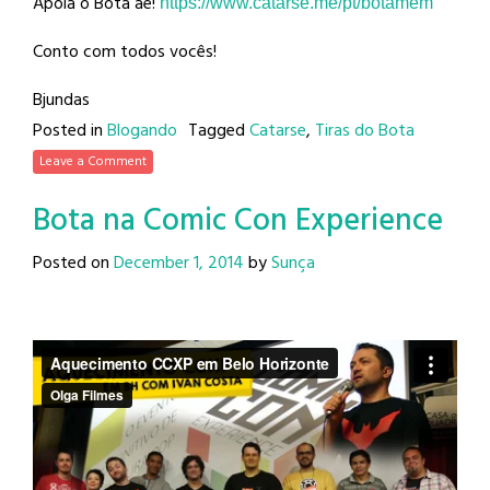
Apoia o Bota aê!
https://www.catarse.me/pt/
botamem
Conto com todos vocês!
Bjundas
Posted in
Blogando
Tagged
Catarse
,
Tiras do Bota
Leave a Comment
Bota na Comic Con Experience
Posted on
December 1, 2014
by
Sunça