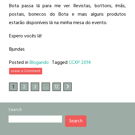
Bota passa lá para me ver. Revistas, bottons, ímãs,
postais, bonecos do Bota e mais alguns produtos
estarão disponíveis lá na minha mesa do evento.
Espero vocês lá!
Bjundas
Posted in
Blogando
Tagged
CCXP 2014
Leave a Comment
1
2
3
…
12
Search
Search