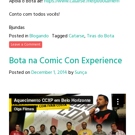
Apoia o Bota aê!
https://www.catarse.me/pt/
botamem
Conto com todos vocês!
Bjundas
Posted in
Blogando
Tagged
Catarse
,
Tiras do Bota
Leave a Comment
Bota na Comic Con Experience
Posted on
December 1, 2014
by
Sunça