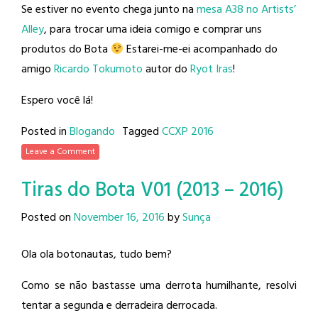
Se estiver no evento chega junto na
mesa A38 no Artists’
Alley
, para trocar uma ideia comigo e comprar uns
produtos do Bota
Estarei-me-ei acompanhado do
amigo
Ricardo Tokumoto
autor do
Ryot Iras
!
Espero você lá!
Posted in
Blogando
Tagged
CCXP 2016
Leave a Comment
Tiras do Bota V01 (2013 – 2016)
Posted on
November 16, 2016
by
Sunça
Ola ola botonautas, tudo bem?
Como se não bastasse uma derrota humilhante, resolvi
tentar a segunda e derradeira derrocada.