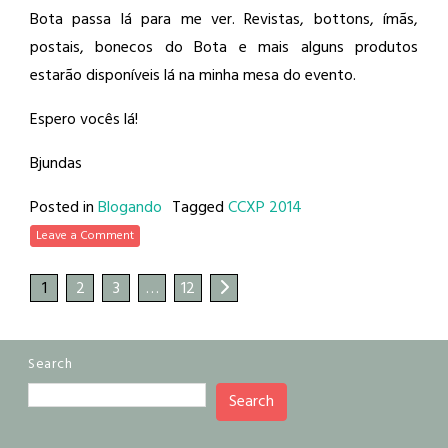
Bota passa lá para me ver. Revistas, bottons, ímãs,
postais, bonecos do Bota e mais alguns produtos
estarão disponíveis lá na minha mesa do evento.
Espero vocês lá!
Bjundas
Posted in
Blogando
Tagged
CCXP 2014
Leave a Comment
1
2
3
…
12
Search
Search