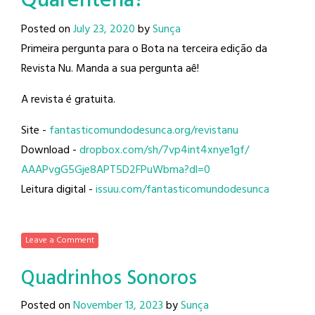
Quarentena?
Posted on
July 23, 2020
by
Sunça
Primeira pergunta para o Bota na terceira edição da
Revista Nu. Manda a sua pergunta aê!
A revista é gratuita.
Site -
fantasticomundodesunca.org/
revistanu
Download -
dropbox.com/sh/
7vp4int4xnye1gf/
AAAPvgG5Gje8APT5D2FPuWbma?dl=0
Leitura digital -
issuu.com/
fantasticomundodesunca
Leave a Comment
Quadrinhos Sonoros
Posted on
November 13, 2023
by
Sunça