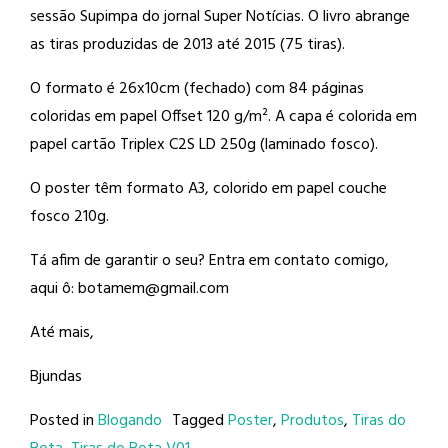
sessão Supimpa do jornal Super Notícias. O livro abrange
as tiras produzidas de 2013 até 2015 (75 tiras).
O formato é 26x10cm (fechado) com 84 páginas
coloridas em papel Offset 120 g/m². A capa é colorida em
papel cartão Triplex C2S LD 250g (laminado fosco).
O poster têm formato A3, colorido em papel couche
fosco 210g.
Tá afim de garantir o seu? Entra em contato comigo,
aqui ô: botamem@gmail.com
Até mais,
Bjundas
Posted in
Blogando
Tagged
Poster
,
Produtos
,
Tiras do