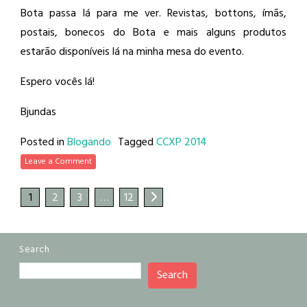
Bota passa lá para me ver. Revistas, bottons, ímãs,
postais, bonecos do Bota e mais alguns produtos
estarão disponíveis lá na minha mesa do evento.
Espero vocês lá!
Bjundas
Posted in
Blogando
Tagged
CCXP 2014
Leave a Comment
1
2
3
…
12
Search
Search