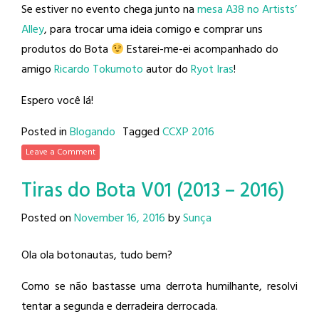
Se estiver no evento chega junto na
mesa A38 no Artists’
Alley
, para trocar uma ideia comigo e comprar uns
produtos do Bota
Estarei-me-ei acompanhado do
amigo
Ricardo Tokumoto
autor do
Ryot Iras
!
Espero você lá!
Posted in
Blogando
Tagged
CCXP 2016
Leave a Comment
Tiras do Bota V01 (2013 – 2016)
Posted on
November 16, 2016
by
Sunça
Ola ola botonautas, tudo bem?
Como se não bastasse uma derrota humilhante, resolvi
tentar a segunda e derradeira derrocada.