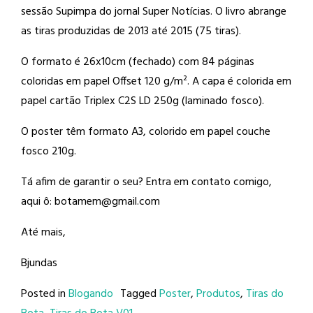
sessão Supimpa do jornal Super Notícias. O livro abrange
as tiras produzidas de 2013 até 2015 (75 tiras).
O formato é 26x10cm (fechado) com 84 páginas
coloridas em papel Offset 120 g/m². A capa é colorida em
papel cartão Triplex C2S LD 250g (laminado fosco).
O poster têm formato A3, colorido em papel couche
fosco 210g.
Tá afim de garantir o seu? Entra em contato comigo,
aqui ô: botamem@gmail.com
Até mais,
Bjundas
Posted in
Blogando
Tagged
Poster
,
Produtos
,
Tiras do