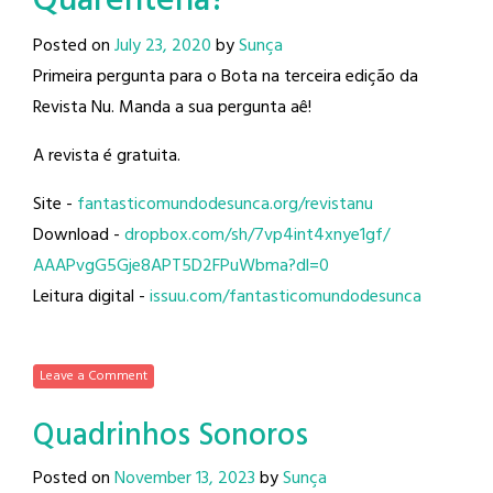
Quarentena?
Posted on
July 23, 2020
by
Sunça
Primeira pergunta para o Bota na terceira edição da
Revista Nu. Manda a sua pergunta aê!
A revista é gratuita.
Site -
fantasticomundodesunca.org/
revistanu
Download -
dropbox.com/sh/
7vp4int4xnye1gf/
AAAPvgG5Gje8APT5D2FPuWbma?dl=0
Leitura digital -
issuu.com/
fantasticomundodesunca
Leave a Comment
Quadrinhos Sonoros
Posted on
November 13, 2023
by
Sunça