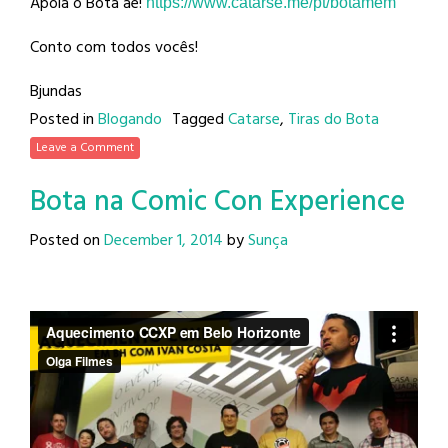
Apoia o Bota aê!
https://www.catarse.me/pt/
botamem
Conto com todos vocês!
Bjundas
Posted in
Blogando
Tagged
Catarse
,
Tiras do Bota
Leave a Comment
Bota na Comic Con Experience
Posted on
December 1, 2014
by
Sunça