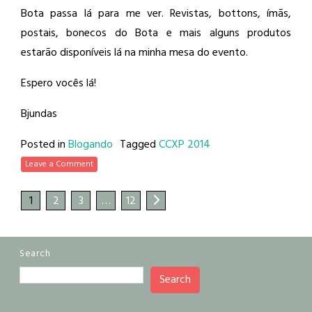
Bota passa lá para me ver. Revistas, bottons, ímãs,
postais, bonecos do Bota e mais alguns produtos
estarão disponíveis lá na minha mesa do evento.
Espero vocês lá!
Bjundas
Posted in
Blogando
Tagged
CCXP 2014
Leave a Comment
1
2
3
…
12
Search
Search