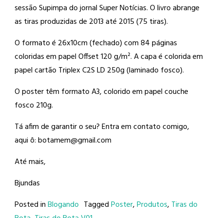
sessão Supimpa do jornal Super Notícias. O livro abrange
as tiras produzidas de 2013 até 2015 (75 tiras).
O formato é 26x10cm (fechado) com 84 páginas
coloridas em papel Offset 120 g/m². A capa é colorida em
papel cartão Triplex C2S LD 250g (laminado fosco).
O poster têm formato A3, colorido em papel couche
fosco 210g.
Tá afim de garantir o seu? Entra em contato comigo,
aqui ô: botamem@gmail.com
Até mais,
Bjundas
Posted in
Blogando
Tagged
Poster
,
Produtos
,
Tiras do