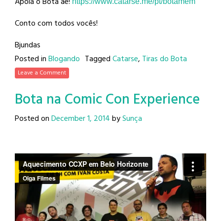
Apoia o Bota aê!
https://www.catarse.me/pt/
botamem
Conto com todos vocês!
Bjundas
Posted in
Blogando
Tagged
Catarse
,
Tiras do Bota
Leave a Comment
Bota na Comic Con Experience
Posted on
December 1, 2014
by
Sunça