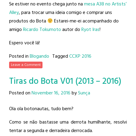
Se estiver no evento chega junto na
mesa A38 no Artists’
Alley
, para trocar uma ideia comigo e comprar uns
produtos do Bota
Estarei-me-ei acompanhado do
amigo
Ricardo Tokumoto
autor do
Ryot Iras
!
Espero você lá!
Posted in
Blogando
Tagged
CCXP 2016
Leave a Comment
Tiras do Bota V01 (2013 – 2016)
Posted on
November 16, 2016
by
Sunça
Ola ola botonautas, tudo bem?
Como se não bastasse uma derrota humilhante, resolvi
tentar a segunda e derradeira derrocada.