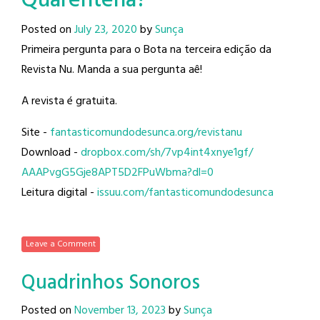
Quarentena?
Posted on
July 23, 2020
by
Sunça
Primeira pergunta para o Bota na terceira edição da
Revista Nu. Manda a sua pergunta aê!
A revista é gratuita.
Site -
fantasticomundodesunca.org/
revistanu
Download -
dropbox.com/sh/
7vp4int4xnye1gf/
AAAPvgG5Gje8APT5D2FPuWbma?dl=0
Leitura digital -
issuu.com/
fantasticomundodesunca
Leave a Comment
Quadrinhos Sonoros
Posted on
November 13, 2023
by
Sunça