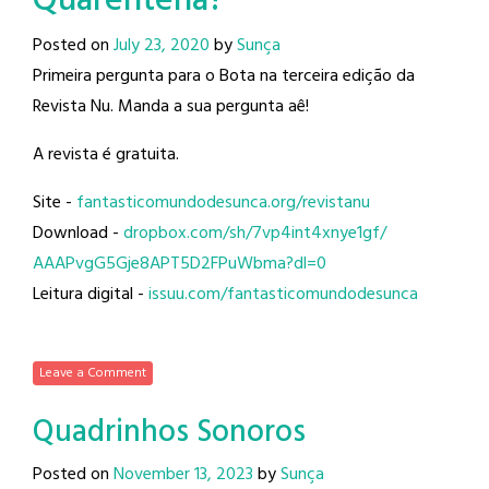
Quarentena?
Posted on
July 23, 2020
by
Sunça
Primeira pergunta para o Bota na terceira edição da
Revista Nu. Manda a sua pergunta aê!
A revista é gratuita.
Site -
fantasticomundodesunca.org/
revistanu
Download -
dropbox.com/sh/
7vp4int4xnye1gf/
AAAPvgG5Gje8APT5D2FPuWbma?dl=0
Leitura digital -
issuu.com/
fantasticomundodesunca
Leave a Comment
Quadrinhos Sonoros
Posted on
November 13, 2023
by
Sunça