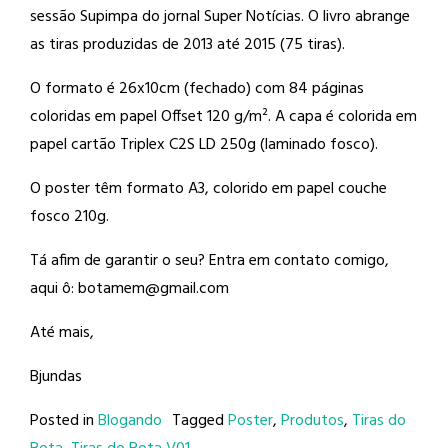
sessão Supimpa do jornal Super Notícias. O livro abrange
as tiras produzidas de 2013 até 2015 (75 tiras).
O formato é 26x10cm (fechado) com 84 páginas
coloridas em papel Offset 120 g/m². A capa é colorida em
papel cartão Triplex C2S LD 250g (laminado fosco).
O poster têm formato A3, colorido em papel couche
fosco 210g.
Tá afim de garantir o seu? Entra em contato comigo,
aqui ô: botamem@gmail.com
Até mais,
Bjundas
Posted in
Blogando
Tagged
Poster
,
Produtos
,
Tiras do