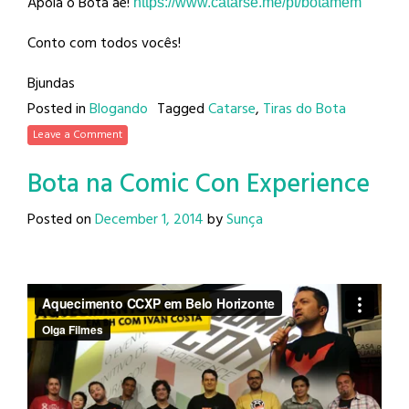
Apoia o Bota aê!
https://www.catarse.me/pt/
botamem
Conto com todos vocês!
Bjundas
Posted in
Blogando
Tagged
Catarse
,
Tiras do Bota
Leave a Comment
Bota na Comic Con Experience
Posted on
December 1, 2014
by
Sunça