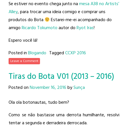
Se estiver no evento chega junto na
mesa A38 no Artists’
Alley
, para trocar uma ideia comigo e comprar uns
produtos do Bota
Estarei-me-ei acompanhado do
amigo
Ricardo Tokumoto
autor do
Ryot Iras
!
Espero você lá!
Posted in
Blogando
Tagged
CCXP 2016
Leave a Comment
Tiras do Bota V01 (2013 – 2016)
Posted on
November 16, 2016
by
Sunça
Ola ola botonautas, tudo bem?
Como se não bastasse uma derrota humilhante, resolvi
tentar a segunda e derradeira derrocada.