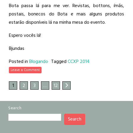
Bota passa lá para me ver. Revistas, bottons, ímãs,
postais, bonecos do Bota e mais alguns produtos
estarão disponíveis lá na minha mesa do evento.
Espero vocês lá!
Bjundas
Posted in
Blogando
Tagged
CCXP 2014
Leave a Comment
1
2
3
…
12
Search
Search