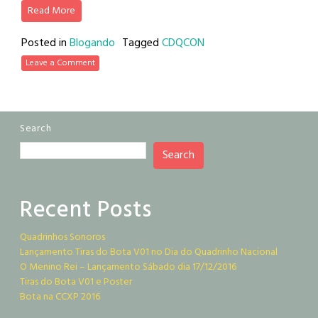
Read More
Posted in
Blogando
Tagged
CDQCON
Leave a Comment
Search
Search
Recent Posts
Quadrinhos Sonoros
Lançamento Tiras do Bota V01 no Dia do Quadrinho Nacional
O Menino Rei – Lançamento Sábado dia 17/12/2016
Tiras do Bota V01 e Poster
Bota na CCXP 2016