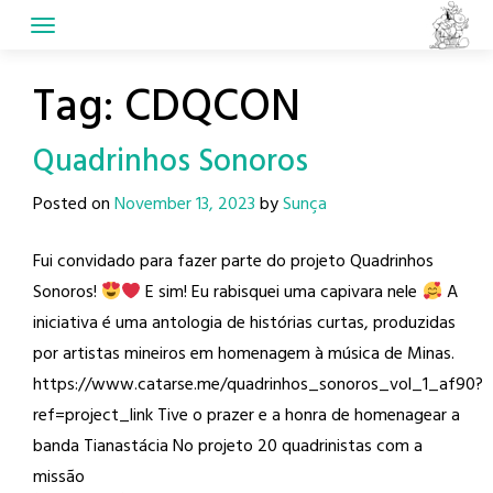
Skip
to
content
Tag:
CDQCON
Quadrinhos Sonoros
Posted on
November 13, 2023
by
Sunça
Fui convidado para fazer parte do projeto Quadrinhos
Sonoros!
E sim! Eu rabisquei uma capivara nele
A
iniciativa é uma antologia de histórias curtas, produzidas
por artistas mineiros em homenagem à música de Minas.
https://www.catarse.me/quadrinhos_sonoros_vol_1_af90?
ref=project_link Tive o prazer e a honra de homenagear a
banda Tianastácia No projeto 20 quadrinistas com a
missão