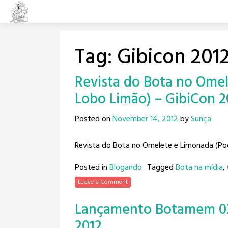
Skip
to
content
Tag:
Gibicon 201
Revista do Bota no Ome
Lobo Limão) – GibiCon 2
Posted on
November 14, 2012
by
Sunça
Revista do Bota no Omelete e Limonada (Po
Posted in
Blogando
Tagged
Bota na mídia
,
Leave a Comment
Lançamento Botamem 02 
2012