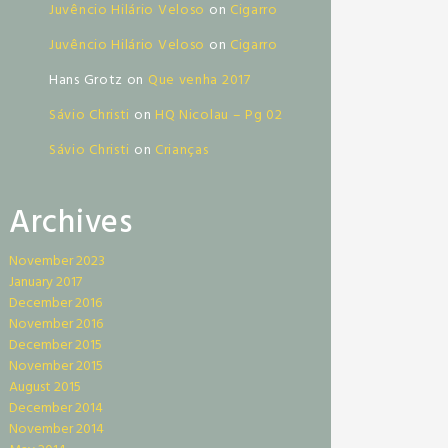
Juvêncio Hilário Veloso
on
Cigarro
Juvêncio Hilário Veloso
on
Cigarro
Hans Grotz
on
Que venha 2017
Sávio Christi
on
HQ Nicolau – Pg 02
Sávio Christi
on
Crianças
Archives
November 2023
January 2017
December 2016
November 2016
December 2015
November 2015
August 2015
December 2014
November 2014