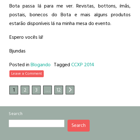
Bota passa lá para me ver. Revistas, bottons, ímãs,
postais, bonecos do Bota e mais alguns produtos
estarão disponíveis lá na minha mesa do evento.
Espero vocês lá!
Bjundas
Posted in
Blogando
Tagged
CCXP 2014
Leave a Comment
1
2
3
…
12
Search
Search