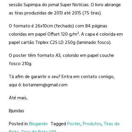
sessão Supimpa do jornal Super Notícias. O livro abrange
as tiras produzidas de 2013 até 2015 (75 tiras).
O formato é 26x10cm (fechado) com 84 páginas
coloridas em papel Offset 120 g/m². A capa é colorida em
papel cartão Triplex C2S LD 250g (laminado fosco).
O poster têm formato A3, colorido em papel couche
fosco 210g.
Tá afim de garantir o seu? Entra em contato comigo,
aqui ô: botamem@gmail.com
Até mais,
Bjundas
Posted in
Blogando
Tagged
Poster
,
Produtos
,
Tiras do