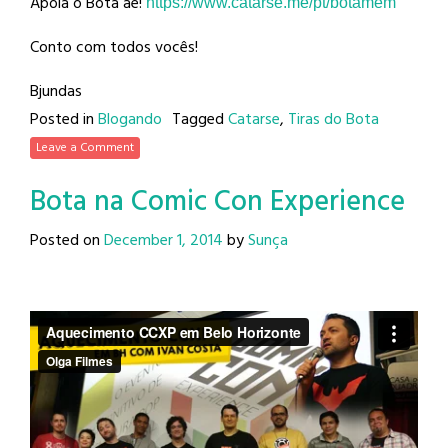
Apoia o Bota aê!
https://www.catarse.me/pt/
botamem
Conto com todos vocês!
Bjundas
Posted in
Blogando
Tagged
Catarse
,
Tiras do Bota
Leave a Comment
Bota na Comic Con Experience
Posted on
December 1, 2014
by
Sunça