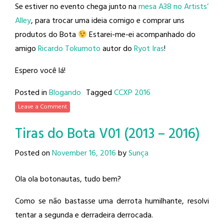
Se estiver no evento chega junto na
mesa A38 no Artists’
Alley
, para trocar uma ideia comigo e comprar uns
produtos do Bota
Estarei-me-ei acompanhado do
amigo
Ricardo Tokumoto
autor do
Ryot Iras
!
Espero você lá!
Posted in
Blogando
Tagged
CCXP 2016
Leave a Comment
Tiras do Bota V01 (2013 – 2016)
Posted on
November 16, 2016
by
Sunça
Ola ola botonautas, tudo bem?
Como se não bastasse uma derrota humilhante, resolvi
tentar a segunda e derradeira derrocada.