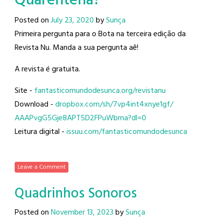
Quarentena?
Posted on
July 23, 2020
by
Sunça
Primeira pergunta para o Bota na terceira edição da
Revista Nu. Manda a sua pergunta aê!
A revista é gratuita.
Site -
fantasticomundodesunca.org/
revistanu
Download -
dropbox.com/sh/
7vp4int4xnye1gf/
AAAPvgG5Gje8APT5D2FPuWbma?dl=0
Leitura digital -
issuu.com/
fantasticomundodesunca
Leave a Comment
Quadrinhos Sonoros
Posted on
November 13, 2023
by
Sunça