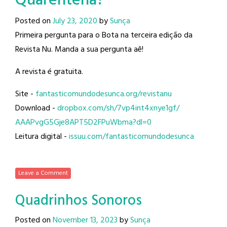
Quarentena?
Posted on
July 23, 2020
by
Sunça
Primeira pergunta para o Bota na terceira edição da
Revista Nu. Manda a sua pergunta aê!
A revista é gratuita.
Site -
fantasticomundodesunca.org/
revistanu
Download -
dropbox.com/sh/
7vp4int4xnye1gf/
AAAPvgG5Gje8APT5D2FPuWbma?dl=0
Leitura digital -
issuu.com/
fantasticomundodesunca
Leave a Comment
Quadrinhos Sonoros
Posted on
November 13, 2023
by
Sunça