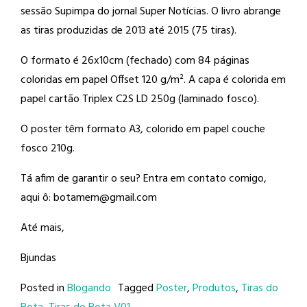
sessão Supimpa do jornal Super Notícias. O livro abrange
as tiras produzidas de 2013 até 2015 (75 tiras).
O formato é 26x10cm (fechado) com 84 páginas
coloridas em papel Offset 120 g/m². A capa é colorida em
papel cartão Triplex C2S LD 250g (laminado fosco).
O poster têm formato A3, colorido em papel couche
fosco 210g.
Tá afim de garantir o seu? Entra em contato comigo,
aqui ô: botamem@gmail.com
Até mais,
Bjundas
Posted in
Blogando
Tagged
Poster
,
Produtos
,
Tiras do