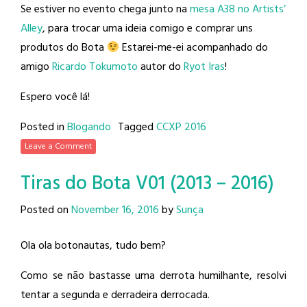
Se estiver no evento chega junto na
mesa A38 no Artists’
Alley
, para trocar uma ideia comigo e comprar uns
produtos do Bota
Estarei-me-ei acompanhado do
amigo
Ricardo Tokumoto
autor do
Ryot Iras
!
Espero você lá!
Posted in
Blogando
Tagged
CCXP 2016
Leave a Comment
Tiras do Bota V01 (2013 – 2016)
Posted on
November 16, 2016
by
Sunça
Ola ola botonautas, tudo bem?
Como se não bastasse uma derrota humilhante, resolvi
tentar a segunda e derradeira derrocada.