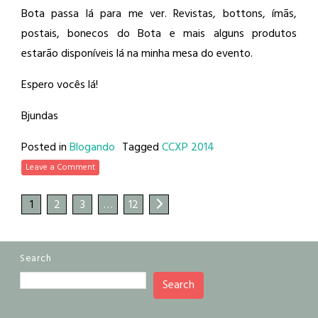
Bota passa lá para me ver. Revistas, bottons, ímãs,
postais, bonecos do Bota e mais alguns produtos
estarão disponíveis lá na minha mesa do evento.
Espero vocês lá!
Bjundas
Posted in
Blogando
Tagged
CCXP 2014
Leave a Comment
1
2
3
…
12
Search
Search