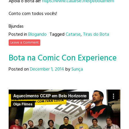
Apoia o Bota aê!
https://www.catarse.me/pt/
botamem
Conto com todos vocês!
Bjundas
Posted in
Blogando
Tagged
Catarse
,
Tiras do Bota
Leave a Comment
Bota na Comic Con Experience
Posted on
December 1, 2014
by
Sunça