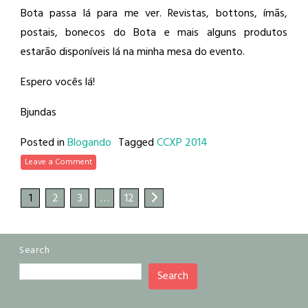
Bota passa lá para me ver. Revistas, bottons, ímãs,
postais, bonecos do Bota e mais alguns produtos
estarão disponíveis lá na minha mesa do evento.
Espero vocês lá!
Bjundas
Posted in
Blogando
Tagged
CCXP 2014
Leave a Comment
1
2
3
…
12
Search
Search