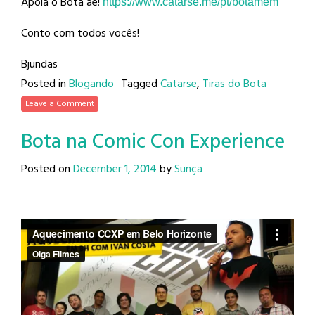
Apoia o Bota aê!
https://www.catarse.me/pt/
botamem
Conto com todos vocês!
Bjundas
Posted in
Blogando
Tagged
Catarse
,
Tiras do Bota
Leave a Comment
Bota na Comic Con Experience
Posted on
December 1, 2014
by
Sunça