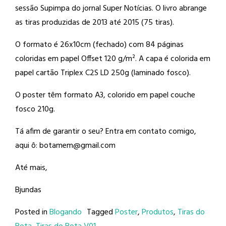
sessão Supimpa do jornal Super Notícias. O livro abrange
as tiras produzidas de 2013 até 2015 (75 tiras).
O formato é 26x10cm (fechado) com 84 páginas
coloridas em papel Offset 120 g/m². A capa é colorida em
papel cartão Triplex C2S LD 250g (laminado fosco).
O poster têm formato A3, colorido em papel couche
fosco 210g.
Tá afim de garantir o seu? Entra em contato comigo,
aqui ô: botamem@gmail.com
Até mais,
Bjundas
Posted in
Blogando
Tagged
Poster
,
Produtos
,
Tiras do