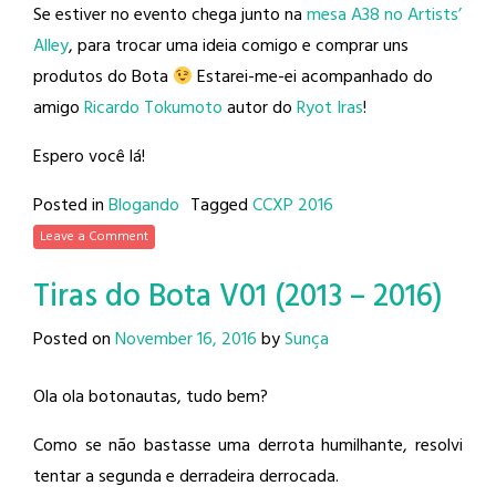
Se estiver no evento chega junto na
mesa A38 no Artists’
Alley
, para trocar uma ideia comigo e comprar uns
produtos do Bota
Estarei-me-ei acompanhado do
amigo
Ricardo Tokumoto
autor do
Ryot Iras
!
Espero você lá!
Posted in
Blogando
Tagged
CCXP 2016
Leave a Comment
Tiras do Bota V01 (2013 – 2016)
Posted on
November 16, 2016
by
Sunça
Ola ola botonautas, tudo bem?
Como se não bastasse uma derrota humilhante, resolvi
tentar a segunda e derradeira derrocada.