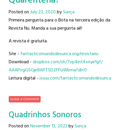
Quarentena?
Posted on
July 23, 2020
by
Sunça
Primeira pergunta para o Bota na terceira edição da
Revista Nu. Manda a sua pergunta aê!
A revista é gratuita.
Site -
fantasticomundodesunca.org/
revistanu
Download -
dropbox.com/sh/
7vp4int4xnye1gf/
AAAPvgG5Gje8APT5D2FPuWbma?dl=0
Leitura digital -
issuu.com/
fantasticomundodesunca
Leave a Comment
Quadrinhos Sonoros
Posted on
November 13, 2023
by
Sunça