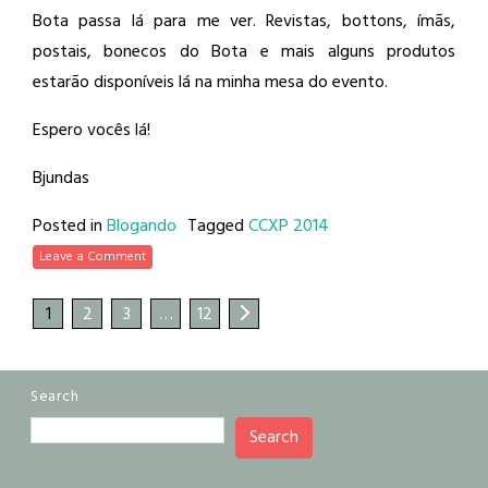
Bota passa lá para me ver. Revistas, bottons, ímãs,
postais, bonecos do Bota e mais alguns produtos
estarão disponíveis lá na minha mesa do evento.
Espero vocês lá!
Bjundas
Posted in
Blogando
Tagged
CCXP 2014
Leave a Comment
1
2
3
…
12
Search
Search