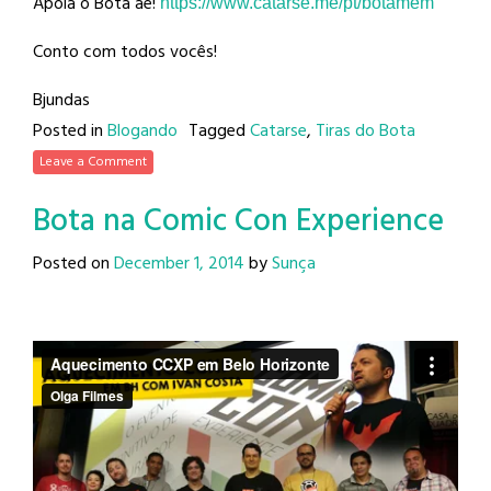
Apoia o Bota aê!
https://www.catarse.me/pt/
botamem
Conto com todos vocês!
Bjundas
Posted in
Blogando
Tagged
Catarse
,
Tiras do Bota
Leave a Comment
Bota na Comic Con Experience
Posted on
December 1, 2014
by
Sunça