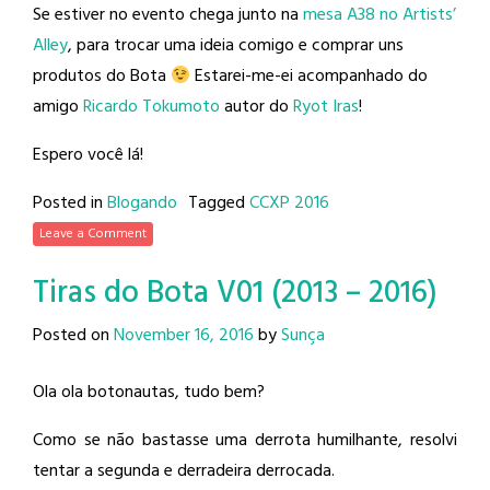
Se estiver no evento chega junto na
mesa A38 no Artists’
Alley
, para trocar uma ideia comigo e comprar uns
produtos do Bota
Estarei-me-ei acompanhado do
amigo
Ricardo Tokumoto
autor do
Ryot Iras
!
Espero você lá!
Posted in
Blogando
Tagged
CCXP 2016
Leave a Comment
Tiras do Bota V01 (2013 – 2016)
Posted on
November 16, 2016
by
Sunça
Ola ola botonautas, tudo bem?
Como se não bastasse uma derrota humilhante, resolvi
tentar a segunda e derradeira derrocada.