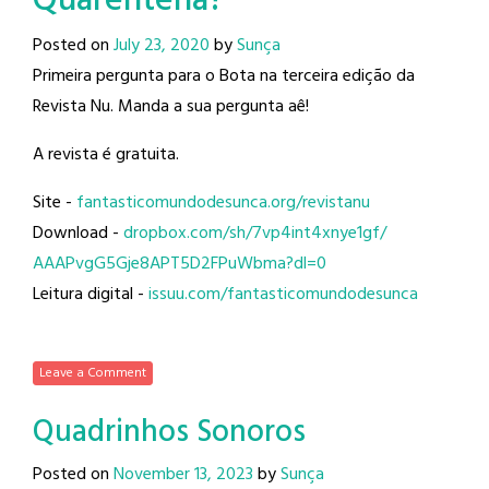
Quarentena?
Posted on
July 23, 2020
by
Sunça
Primeira pergunta para o Bota na terceira edição da
Revista Nu. Manda a sua pergunta aê!
A revista é gratuita.
Site -
fantasticomundodesunca.org/
revistanu
Download -
dropbox.com/sh/
7vp4int4xnye1gf/
AAAPvgG5Gje8APT5D2FPuWbma?dl=0
Leitura digital -
issuu.com/
fantasticomundodesunca
Leave a Comment
Quadrinhos Sonoros
Posted on
November 13, 2023
by
Sunça