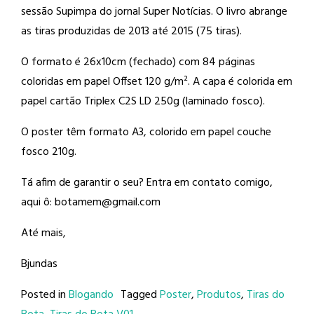
sessão Supimpa do jornal Super Notícias. O livro abrange
as tiras produzidas de 2013 até 2015 (75 tiras).
O formato é 26x10cm (fechado) com 84 páginas
coloridas em papel Offset 120 g/m². A capa é colorida em
papel cartão Triplex C2S LD 250g (laminado fosco).
O poster têm formato A3, colorido em papel couche
fosco 210g.
Tá afim de garantir o seu? Entra em contato comigo,
aqui ô: botamem@gmail.com
Até mais,
Bjundas
Posted in
Blogando
Tagged
Poster
,
Produtos
,
Tiras do