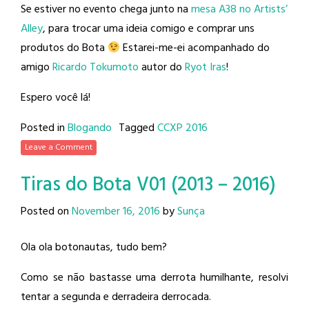
Se estiver no evento chega junto na
mesa A38 no Artists’
Alley
, para trocar uma ideia comigo e comprar uns
produtos do Bota
Estarei-me-ei acompanhado do
amigo
Ricardo Tokumoto
autor do
Ryot Iras
!
Espero você lá!
Posted in
Blogando
Tagged
CCXP 2016
Leave a Comment
Tiras do Bota V01 (2013 – 2016)
Posted on
November 16, 2016
by
Sunça
Ola ola botonautas, tudo bem?
Como se não bastasse uma derrota humilhante, resolvi
tentar a segunda e derradeira derrocada.