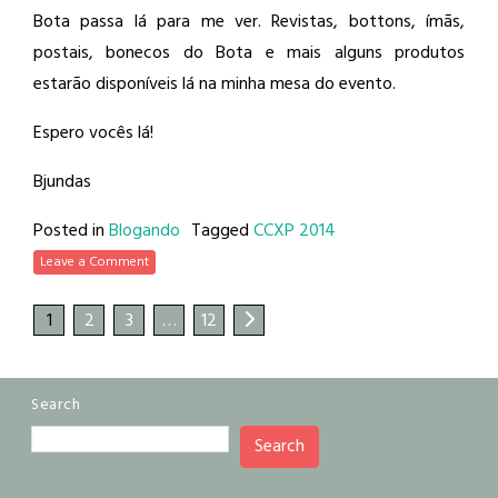
Bota passa lá para me ver. Revistas, bottons, ímãs,
postais, bonecos do Bota e mais alguns produtos
estarão disponíveis lá na minha mesa do evento.
Espero vocês lá!
Bjundas
Posted in
Blogando
Tagged
CCXP 2014
Leave a Comment
1
2
3
…
12
Search
Search