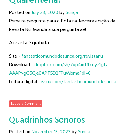
Quarentena?
Posted on
July 23, 2020
by
Sunça
Primeira pergunta para o Bota na terceira edição da
Revista Nu. Manda a sua pergunta aê!
A revista é gratuita.
Site -
fantasticomundodesunca.org/
revistanu
Download -
dropbox.com/sh/
7vp4int4xnye1gf/
AAAPvgG5Gje8APT5D2FPuWbma?dl=0
Leitura digital -
issuu.com/
fantasticomundodesunca
Leave a Comment
Quadrinhos Sonoros
Posted on
November 13, 2023
by
Sunça