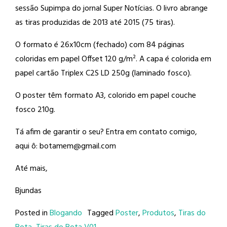
sessão Supimpa do jornal Super Notícias. O livro abrange
as tiras produzidas de 2013 até 2015 (75 tiras).
O formato é 26x10cm (fechado) com 84 páginas
coloridas em papel Offset 120 g/m². A capa é colorida em
papel cartão Triplex C2S LD 250g (laminado fosco).
O poster têm formato A3, colorido em papel couche
fosco 210g.
Tá afim de garantir o seu? Entra em contato comigo,
aqui ô: botamem@gmail.com
Até mais,
Bjundas
Posted in
Blogando
Tagged
Poster
,
Produtos
,
Tiras do