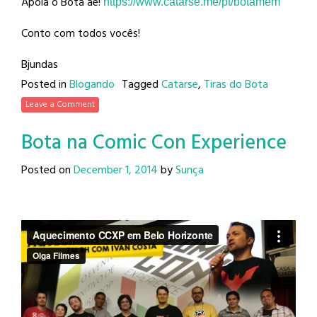
Apoia o Bota aê!
https://www.catarse.me/pt/
botamem
Conto com todos vocês!
Bjundas
Posted in
Blogando
Tagged
Catarse
,
Tiras do Bota
Leave a Comment
Bota na Comic Con Experience
Posted on
December 1, 2014
by
Sunça