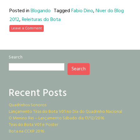
Posted in
Blogando
Tagged
Fabio Dino
,
Niver do Blog
2012
,
Releituras do Bota
Leave a Comment
Search
Search
Recent Posts
Quadrinhos Sonoros
Lançamento Tiras do Bota V01 no Dia do Quadrinho Nacional
O Menino Rei – Lançamento Sábado dia 17/12/2016
Tiras do Bota V01 e Poster
Bota na CCXP 2016