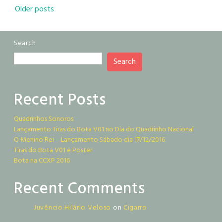
Posts
Older posts
navigation
Search
Search
Recent Posts
Quadrinhos Sonoros
Lançamento Tiras do Bota V01 no Dia do Quadrinho Nacional
O Menino Rei – Lançamento Sábado dia 17/12/2016
Tiras do Bota V01 e Poster
Bota na CCXP 2016
Recent Comments
Juvêncio Hilário Veloso
on
Cigarro