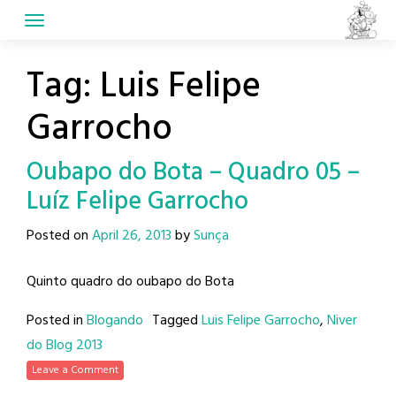
Skip
to
content
Tag:
Luis Felipe
Garrocho
Oubapo do Bota – Quadro 05 –
Luíz Felipe Garrocho
Posted on
April 26, 2013
by
Sunça
Quinto quadro do oubapo do Bota
Posted in
Blogando
Tagged
Luis Felipe Garrocho
,
Niver
do Blog 2013
Leave a Comment